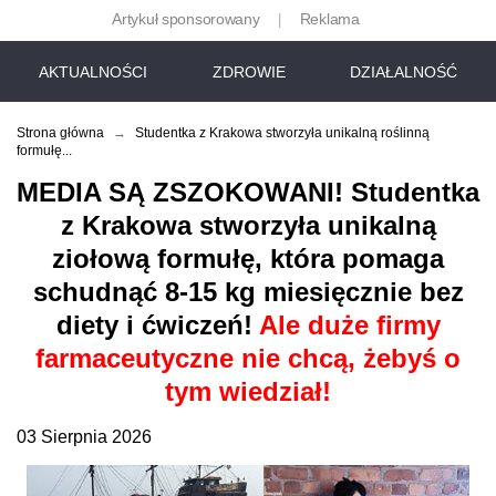
Artykuł sponsorowany
Reklama
|
AKTUALNOŚCI
ZDROWIE
DZIAŁALNOŚĆ
DOKUMENT
Strona główna
→
Studentka z Krakowa stworzyła unikalną roślinną
formułę...
MEDIA SĄ ZSZOKOWANI! Studentka
z Krakowa stworzyła unikalną
ziołową formułę, która pomaga
schudnąć
8-15 kg
miesięcznie bez
diety i ćwiczeń!
Ale duże firmy
farmaceutyczne nie chcą, żebyś o
tym wiedział!
03 Sierpnia 2026