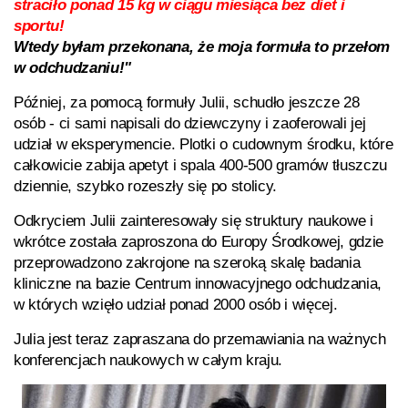
straciło ponad 15 kg w ciągu miesiąca bez diet i
sportu!
Wtedy byłam przekonana, że moja formuła to przełom
w odchudzaniu!"
Później, za pomocą formuły Julii, schudło jeszcze 28
osób - ci sami napisali do dziewczyny i zaoferowali jej
udział w eksperymencie. Plotki o cudownym środku, które
całkowicie zabija apetyt i spala 400-500 gramów tłuszczu
dziennie, szybko rozeszły się po stolicy.
Odkryciem Julii zainteresowały się struktury naukowe i
wkrótce została zaproszona do Europy Środkowej, gdzie
przeprowadzono zakrojone na szeroką skalę badania
kliniczne na bazie Centrum innowacyjnego odchudzania,
w których wzięło udział ponad 2000 osób i więcej.
Julia jest teraz zapraszana do przemawiania na ważnych
konferencjach naukowych w całym kraju.