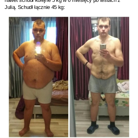
nawet schudł kolejne 5 kg w 6 miesięcy po testach z
Julią. Schudł łącznie 45 kg: