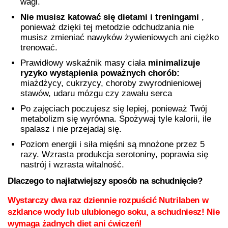
wagi.
Nie musisz katować się dietami i treningami
,
ponieważ dzięki tej metodzie odchudzania nie
musisz zmieniać nawyków żywieniowych ani ciężko
trenować.
Prawidłowy wskaźnik masy ciała
minimalizuje
ryzyko wystąpienia poważnych chorób:
miażdżycy, cukrzycy, choroby zwyrodnieniowej
stawów, udaru mózgu czy zawału serca
Po zajęciach poczujesz się lepiej, ponieważ Twój
metabolizm się wyrówna. Spożywaj tyle kalorii, ile
spalasz i nie przejadaj się.
Poziom energii i siła mięśni są mnożone przez 5
razy. Wzrasta produkcja serotoniny, poprawia się
nastrój i wzrasta witalność.
Dlaczego to najłatwiejszy sposób na schudnięcie?
Wystarczy dwa raz dziennie rozpuścić
Nutrilaben
w
szklance wody lub ulubionego soku, a schudniesz! Nie
wymaga żadnych diet ani ćwiczeń!