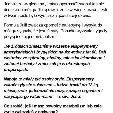
Jednak ze względu na „leptynooporność” sygnał ten nie
dociera do mózgu. To sprawia, że jesz więcej, nawet jeśli
w twoim ciele było wystarczająco dużo jedzenia.
Formuła Julii zwalcza oporność na leptynę i wysyła do
mózgu sygnały, że jesteś syty. Ponadto wyzwala sygnały
przyspieszające metabolizm.
„W źródłach znaleźliśmy wczesne eksperymenty
amerykańskich i brytyjskich naukowców z lat 80. Dali
ekstrakty ze spiruliny, choliny, mieszka lekarskiego i
zielonej herbaty i zmieszali je w określonych
proporcjach.
Napoje te miały pić osoby otyłe. Eksperymenty
zakończyły się sukcesem – ludzie tracili do 12 kg
miesięcznie, jednocześnie oczyszczając organizm i
nasycając go witaminami” – mówi Julia.
Co zrobić, jeśli masz powolny metabolizm lub całe
życie walczyłeś z nadwagą?