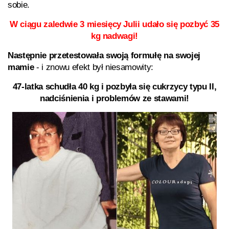
sobie.
W ciągu zaledwie 3 miesięcy Julii udało się pozbyć 35
kg nadwagi!
Następnie przetestowała swoją formułę na swojej
mamie
- i znowu efekt był niesamowity:
47-latka schudła 40 kg i pozbyła się cukrzycy typu II,
nadciśnienia i problemów ze stawami!