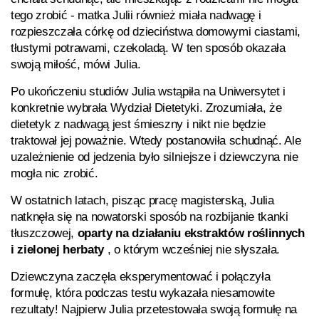
tego zrobić - matka Julii również miała nadwagę i
rozpieszczała córkę od dzieciństwa domowymi ciastami,
tłustymi potrawami, czekoladą. W ten sposób okazała
swoją miłość, mówi Julia.
Po ukończeniu studiów Julia wstąpiła na Uniwersytet i
konkretnie wybrała Wydział Dietetyki. Zrozumiała, że
dietetyk z nadwagą jest śmieszny i nikt nie będzie
traktował jej poważnie. Wtedy postanowiła schudnąć. Ale
uzależnienie od jedzenia było silniejsze i dziewczyna nie
mogła nic zrobić.
W ostatnich latach, pisząc pracę magisterską, Julia
natknęła się na nowatorski sposób na rozbijanie tkanki
tłuszczowej,
oparty na działaniu ekstraktów roślinnych
i zielonej herbaty
, o którym wcześniej nie słyszała.
Dziewczyna zaczęła eksperymentować i połączyła
formułę, która podczas testu wykazała niesamowite
rezultaty! Najpierw Julia przetestowała swoją formułę na