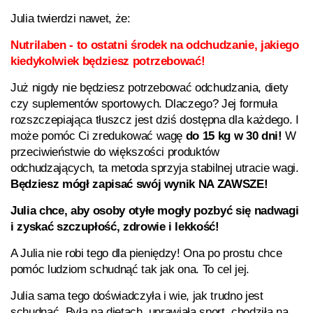
Julia twierdzi nawet, że:
Nutrilaben
- to ostatni środek na odchudzanie, jakiego
kiedykolwiek będziesz potrzebować!
Już nigdy nie będziesz potrzebować odchudzania, diety
czy suplementów sportowych. Dlaczego? Jej formuła
rozszczepiająca tłuszcz jest dziś dostępna dla każdego. I
może pomóc Ci zredukować wagę
do 15 kg w 30 dni!
W
przeciwieństwie do większości produktów
odchudzających, ta metoda sprzyja stabilnej utracie wagi.
Będziesz mógł zapisać swój wynik NA ZAWSZE!
Julia chce, aby osoby otyłe mogły pozbyć się nadwagi
i zyskać szczupłość, zdrowie i lekkość!
A Julia nie robi tego dla pieniędzy! Ona po prostu chce
pomóc ludziom schudnąć tak jak ona. To cel jej.
Julia sama tego doświadczyła i wie, jak trudno jest
schudnąć. Była na dietach, uprawiała sport, chodziła na